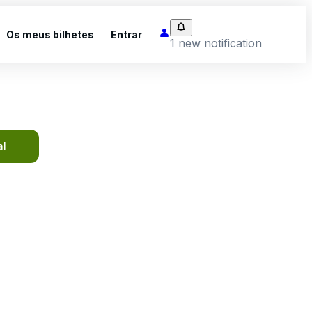
Os meus bilhetes
Entrar
1 new notification
al