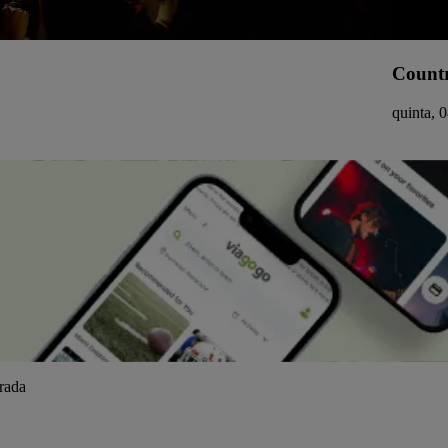
Countr
quinta, 
trada