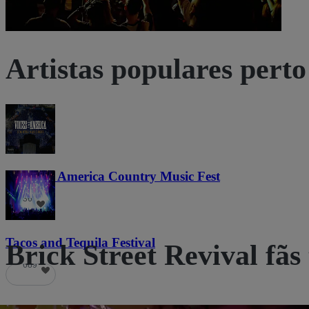
Artistas populares perto
Voices of America Country Music Fest
36
Tacos and Tequila Festival
Brick Street Revival f
689