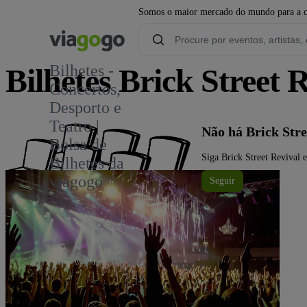
Somos o maior mercado do mundo para a com
Bilhetes -
Bilhetes Brick Street 
Concertos,
Desporto e
1
Teatro |
Não há Brick Str
Bolsa de
Siga Brick Street Revival 
Bilhetes da
viagogo
Seguir