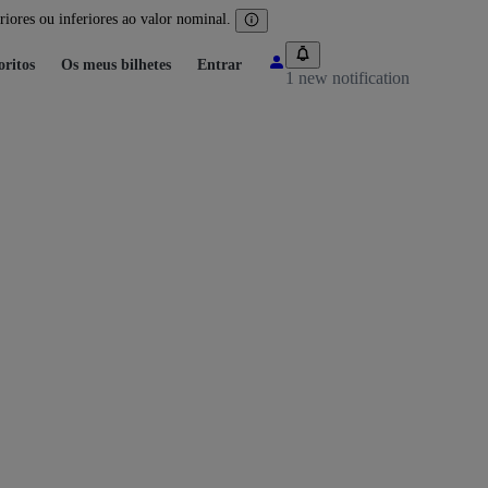
iores ou inferiores ao valor nominal.
oritos
Os meus bilhetes
Entrar
1 new notification
.