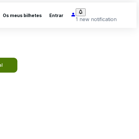
Os meus bilhetes
Entrar
1 new notification
al