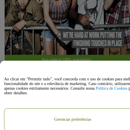
Ao clicar em “Permitir tudo”, você concorda com o uso de cookies para mel
Ver outros BASSAFFEKT eventos
funcionalidade do site e a relevância de marketing. Caso contrário, utilizare
apenas cookies estritamente necessários. Consulte nossa
Política de Cookies
p
obter detalhes.
A mostrar 0 de 0
Messegelände
(opens in new tab)
Gerenciar preferências