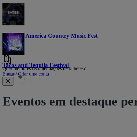
Voices of America Country Music Fest
36
Tacos and Tequila Festival
Quer melhores recomendações de bilhetes?
Entrar / Criar uma conta
686
Eventos em destaque pe