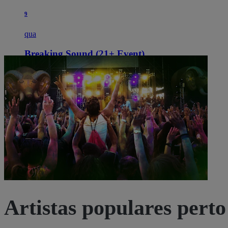
9
qua
Breaking Sound (21+ Event)
19:00
West Hollywood, CA, EUA
Peppermint Club
Peppermint Club
Ver bilhetes
Artistas populares perto