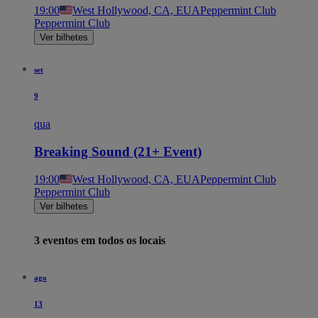
19:00
West Hollywood, CA, EUA
Peppermint Club
Peppermint Club
Ver bilhetes
set
9
qua
Breaking Sound (21+ Event)
19:00
West Hollywood, CA, EUA
Peppermint Club
Peppermint Club
Ver bilhetes
3 eventos em todos os locais
ago
13