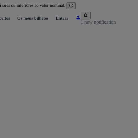
iores ou inferiores ao valor nominal.
oritos
Os meus bilhetes
Entrar
1 new notification