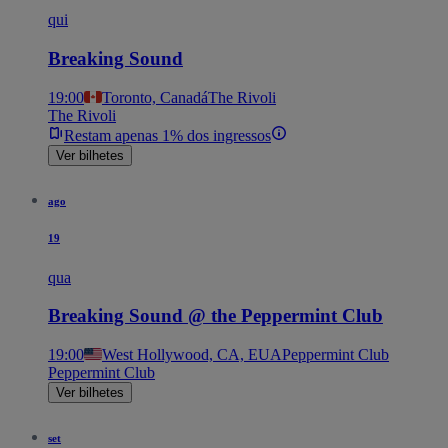
qui
Breaking Sound
19:00
Toronto, Canadá
The Rivoli
The Rivoli
Restam apenas 1% dos ingressos
Ver bilhetes
ago
19
qua
Breaking Sound @ the Peppermint Club
19:00
West Hollywood, CA, EUA
Peppermint Club
Peppermint Club
Ver bilhetes
set