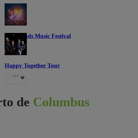
Lost Lands Music Festival
121
Happy Together Tour
111
rto de
Columbus