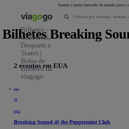
Somos o maior mercado do mundo para a com
Bilhetes -
Bilhetes Breaking So
Concertos,
Desporto e
1
Teatro |
Bolsa de
2 eventos em EUA
Bilhetes da
viagogo
ago
19
qua
Breaking Sound @ the Peppermint Club