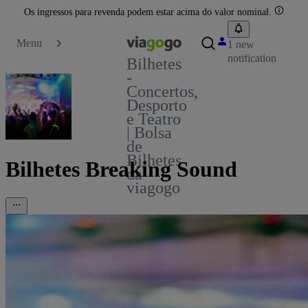
Os ingressos para revenda podem estar acima do valor nominal.
Menu
1 new
notification
Bilhetes
-
Concertos,
Desporto
e Teatro
| Bolsa
de
Bilhetes
Bilhetes Breaking Sound
da
viagogo