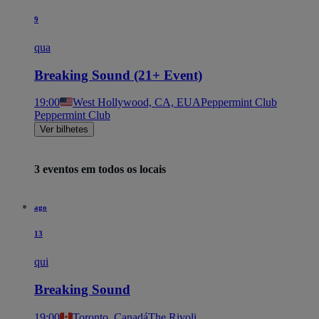
9
qua
Breaking Sound (21+ Event)
19:00
West Hollywood, CA, EUA
Peppermint Club
Peppermint Club
Ver bilhetes
3 eventos em todos os locais
ago
13
qui
Breaking Sound
19:00
Toronto, Canadá
The Rivoli