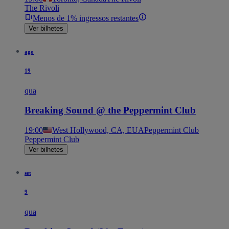
The Rivoli
Menos de 1% ingressos restantes
Ver bilhetes
ago
19
qua
Breaking Sound @ the Peppermint Club
19:00
West Hollywood, CA, EUA
Peppermint Club
Peppermint Club
Ver bilhetes
set
9
qua