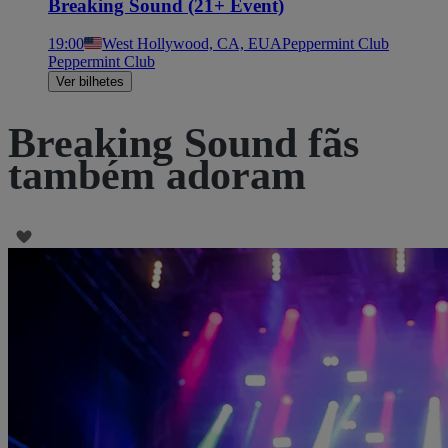
Breaking Sound (21+ Event)
19:00
West Hollywood, CA, EUA
Peppermint Club
Peppermint Club
Ver bilhetes
Breaking Sound fãs
também adoram