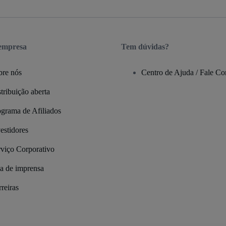
 empresa
Tem dúvidas?
bre nós
Centro de Ajuda / Fale C
tribuição aberta
ograma de Afiliados
estidores
rviço Corporativo
la de imprensa
reiras