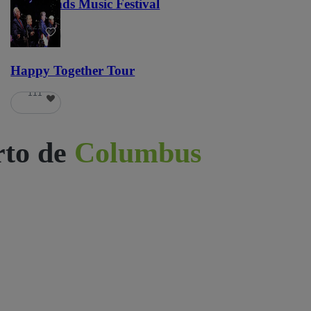
Lost Lands Music Festival
121
Happy Together Tour
111
rto de
Columbus