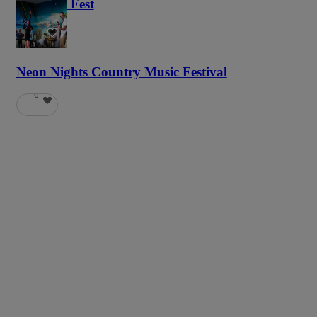
Haunted Fest
58
Neon Nights Country Music Festival
6