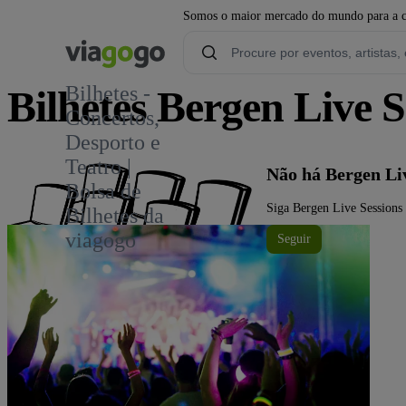
Somos o maior mercado do mundo para a com
Bilhetes -
Bilhetes Bergen Live S
Concertos,
Desporto e
Teatro |
Não há Bergen Li
Bolsa de
Siga Bergen Live Sessions 
Bilhetes da
viagogo
Seguir