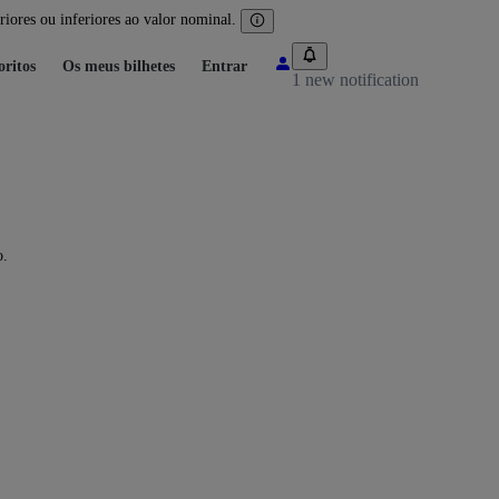
iores ou inferiores ao valor nominal.
oritos
Os meus bilhetes
Entrar
1 new notification
o.