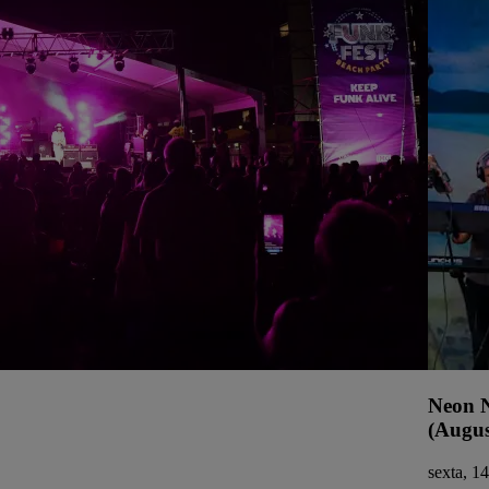
Neon N
(Augus
sexta, 1