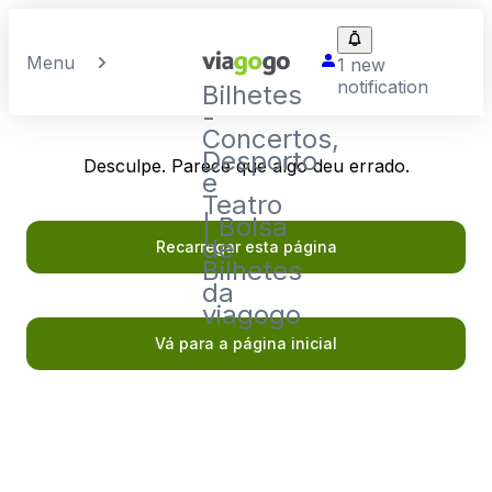
Menu
1 new
notification
Bilhetes
-
Concertos,
Desporto
Desculpe. Parece que algo deu errado.
e
Teatro
| Bolsa
de
Recarregar esta página
Bilhetes
da
viagogo
Vá para a página inicial