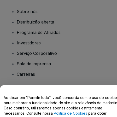
Sobre nós
Distribuição aberta
Programa de Afiliados
Investidores
Serviço Corporativo
Sala de imprensa
Carreiras
Tem dúvidas?
Ao clicar em “Permitir tudo”, você concorda com o uso de cooki
para melhorar a funcionalidade do site e a relevância de marketin
Centro de Ajuda / Fale Conosco
Caso contrário, utilizaremos apenas cookies estritamente
necessários. Consulte nossa
Política de Cookies
para obter