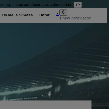
 superiores ou inferiores ao valor nominal.
Os meus bilhetes
Entrar
1 new notification