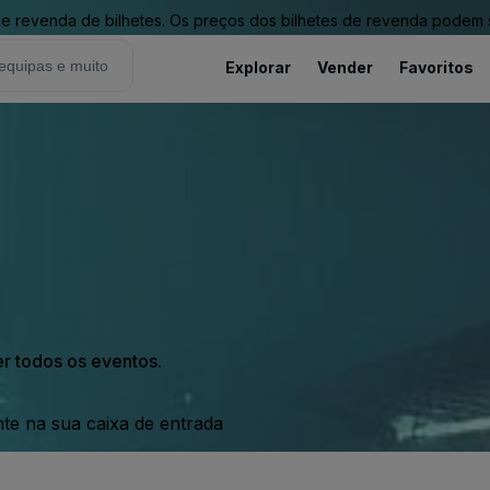
revenda de bilhetes. Os preços dos bilhetes de revenda podem ser
Explorar
Vender
Favoritos
er todos os eventos.
nte na sua caixa de entrada