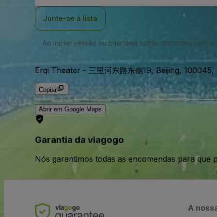
Email
Junte-se à lista
Ao iniciar sessão ou criar uma conta, concorda com 
Erqi Theater
-
三里河东路东侧19, Beijing, 100045, 
Copiar
Abrir em Google Maps
Garantia da viagogo
Nós garantimos todas as encomendas para que p
A noss