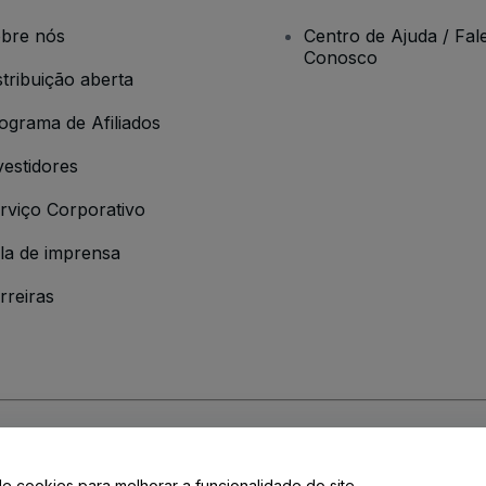
bre nós
Centro de Ajuda / Fal
Conosco
stribuição aberta
ograma de Afiliados
vestidores
rviço Corporativo
la de imprensa
rreiras
 da
Política de Privacidade
de cookies para melhorar a funcionalidade do site