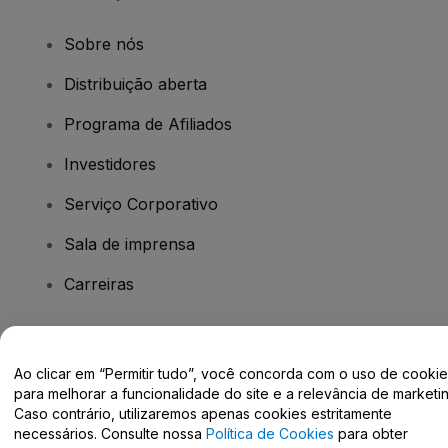
Sobre nós
Distribuição aberta
Programa de Afiliados
Investidores
Serviço Corporativo
Sala de imprensa
Carreiras
Tem dúvidas?
Ao clicar em “Permitir tudo”, você concorda com o uso de cooki
para melhorar a funcionalidade do site e a relevância de marketin
Centro de Ajuda / Fale Conosco
Caso contrário, utilizaremos apenas cookies estritamente
necessários. Consulte nossa
Política de Cookies
para obter