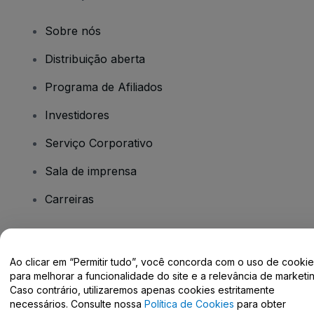
Sobre nós
Distribuição aberta
Programa de Afiliados
Investidores
Serviço Corporativo
Sala de imprensa
Carreiras
Tem dúvidas?
Ao clicar em “Permitir tudo”, você concorda com o uso de cooki
para melhorar a funcionalidade do site e a relevância de marketin
Centro de Ajuda / Fale Conosco
Caso contrário, utilizaremos apenas cookies estritamente
necessários. Consulte nossa
Política de Cookies
para obter