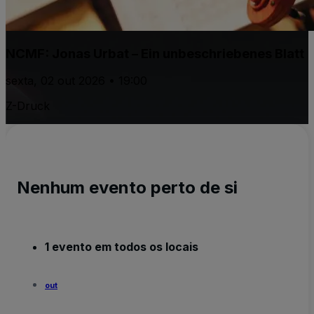
NCMF: Jonas Urbat – Ein unbeschriebenes Blatt
sexta, 02 out 2026 • 19:00
Z-Druck
Nenhum evento perto de si
1 evento em todos os locais
out