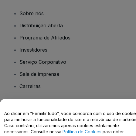
Sobre nós
Distribuição aberta
Programa de Afiliados
Investidores
Serviço Corporativo
Sala de imprensa
Carreiras
Tem dúvidas?
Ao clicar em “Permitir tudo”, você concorda com o uso de cooki
para melhorar a funcionalidade do site e a relevância de marketin
Centro de Ajuda / Fale Conosco
Caso contrário, utilizaremos apenas cookies estritamente
necessários. Consulte nossa
Política de Cookies
para obter