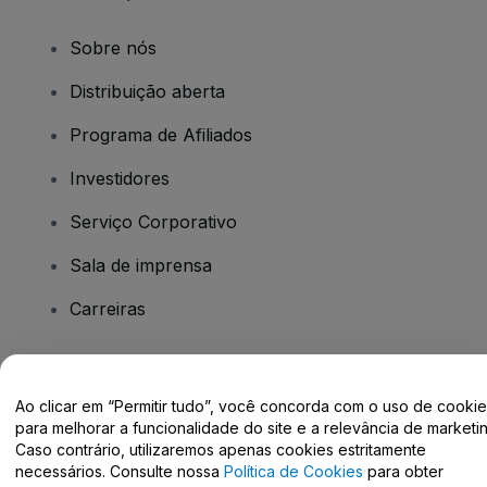
Sobre nós
Distribuição aberta
Programa de Afiliados
Investidores
Serviço Corporativo
Sala de imprensa
Carreiras
Tem dúvidas?
Ao clicar em “Permitir tudo”, você concorda com o uso de cooki
para melhorar a funcionalidade do site e a relevância de marketin
Centro de Ajuda / Fale Conosco
Caso contrário, utilizaremos apenas cookies estritamente
necessários. Consulte nossa
Política de Cookies
para obter