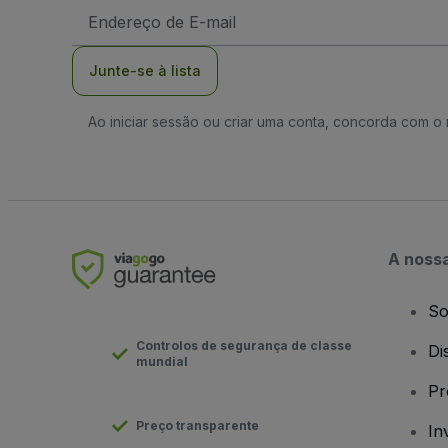
Endereço
de
Email
Junte-se à lista
Ao iniciar sessão ou criar uma conta, concorda com 
A noss
So
Controlos de segurança de classe
Di
mundial
Pr
Preço transparente
In