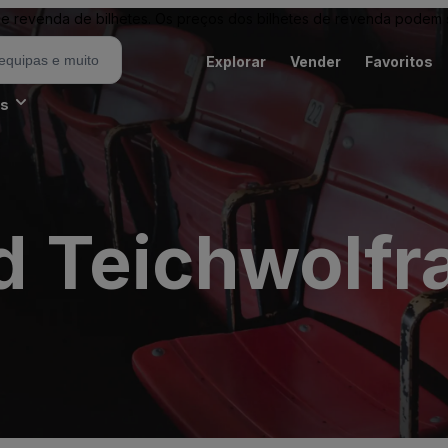
revenda de bilhetes. Os preços dos bilhetes de revenda podem ser
Explorar
Vender
Favoritos
es
 Teichwolfr