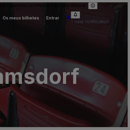
 superiores ou inferiores ao valor nominal.
Os meus bilhetes
Entrar
1 new notification
amsdorf