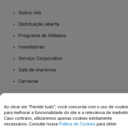
Sobre nós
Distribuição aberta
Programa de Afiliados
Investidores
Serviço Corporativo
Sala de imprensa
Carreiras
Tem dúvidas?
Ao clicar em “Permitir tudo”, você concorda com o uso de cooki
para melhorar a funcionalidade do site e a relevância de marketin
Centro de Ajuda / Fale Conosco
Caso contrário, utilizaremos apenas cookies estritamente
necessários. Consulte nossa
Política de Cookies
para obter