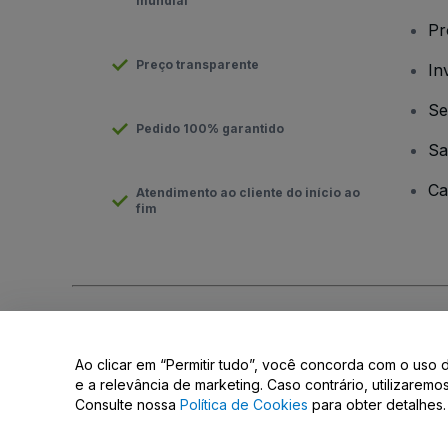
mundial
Pr
Preço transparente
In
Se
Pedido 100% garantido
Sa
Ca
Atendimento ao cliente do início ao
fim
Direito Autoral © viagogo GmbH 2026
Informação da Empresa
O uso deste site constitui aceitação dos
Termos e Condições
e
Ao clicar em “Permitir tudo”, você concorda com o uso 
Não partilhar as minhas informações pessoais/as suas opções 
e a relevância de marketing. Caso contrário, utilizarem
Consulte nossa
Política de Cookies
para obter detalhes.