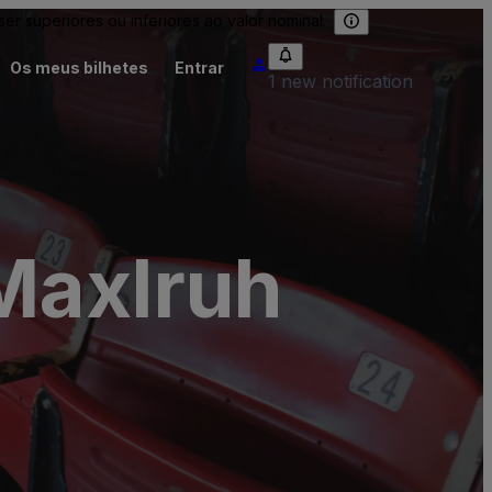
 superiores ou inferiores ao valor nominal.
Os meus bilhetes
Entrar
1 new notification
Maxlruh