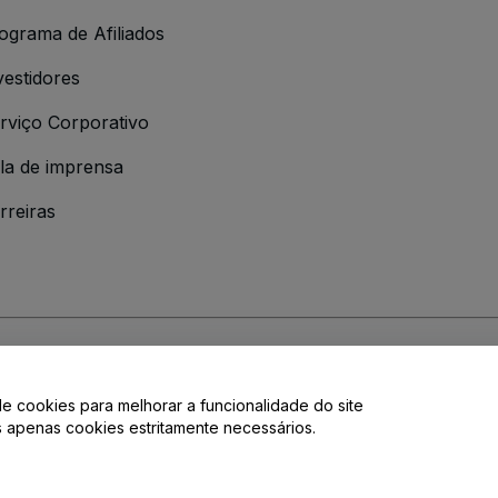
ograma de Afiliados
vestidores
rviço Corporativo
la de imprensa
rreiras
 da
Política de Privacidade
de cookies para melhorar a funcionalidade do site
de privacidade.
os apenas cookies estritamente necessários.