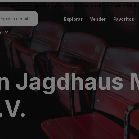
revenda de bilhetes. Os preços dos bilhetes de revenda podem ser
Explorar
Vender
Favoritos
es
in Jagdhaus 
.V.