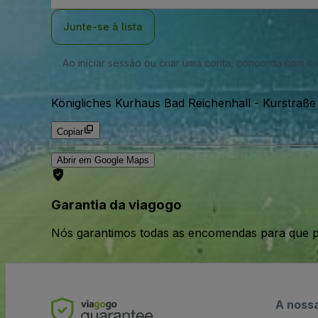
Email
Junte-se à lista
Ao iniciar sessão ou criar uma conta, concorda com 
Königliches Kurhaus Bad Reichenhall
-
Kurstraße
Copiar
Abrir em Google Maps
Garantia da viagogo
Nós garantimos todas as encomendas para que p
A noss