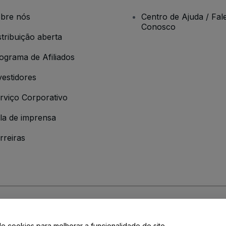
bre nós
Centro de Ajuda / Fal
Conosco
stribuição aberta
ograma de Afiliados
vestidores
rviço Corporativo
la de imprensa
rreiras
 da
Política de Privacidade
de cookies para melhorar a funcionalidade do site