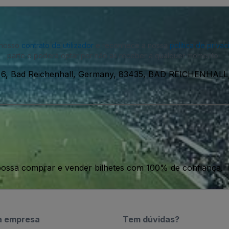
o nosso
contrato de utilizador
e reconhece a nossa
política de priva
parte e poderá optar por não as receber a qualquer momento.
 6, Bad Reichenhall, Germany, 83435, BAD REICHENHALL
ossa comprar e vender bilhetes com 100% de confiança.
a empresa
Tem dúvidas?