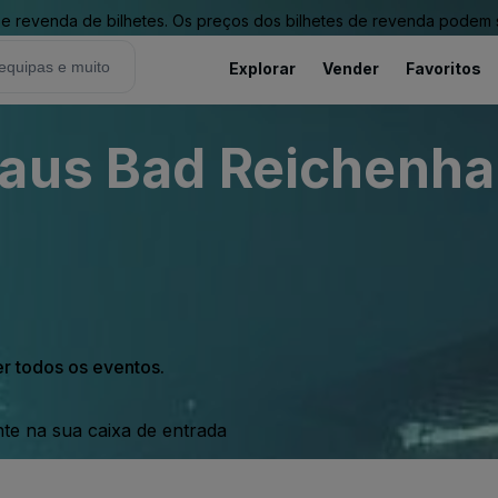
revenda de bilhetes. Os preços dos bilhetes de revenda podem ser
Explorar
Vender
Favoritos
aus Bad Reichenhal
er todos os eventos.
nte na sua caixa de entrada