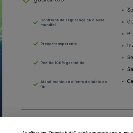
So
Controlos de segurança de classe
Di
mundial
Pr
Preço transparente
In
Se
Pedido 100% garantido
Sa
Ca
Atendimento ao cliente do início ao
fim
Direito Autoral © viagogo GmbH 2026
Informação da Empresa
O uso deste site constitui aceitação dos
Termos e Condições
e
Ao clicar em “Permitir tudo”, você concorda com o uso 