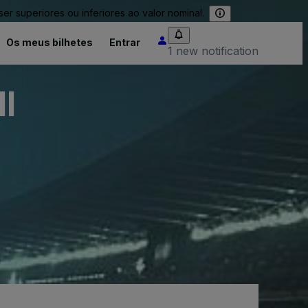
 superiores ou inferiores ao valor nominal.
Os meus bilhetes
Entrar
1 new notification
l