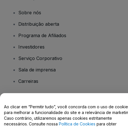
Sobre nós
Distribuição aberta
Programa de Afiliados
Investidores
Serviço Corporativo
Sala de imprensa
Carreiras
Tem dúvidas?
Ao clicar em “Permitir tudo”, você concorda com o uso de cooki
para melhorar a funcionalidade do site e a relevância de marketin
Centro de Ajuda / Fale Conosco
Caso contrário, utilizaremos apenas cookies estritamente
necessários. Consulte nossa
Política de Cookies
para obter