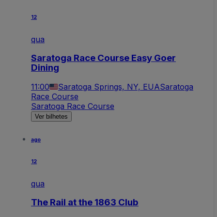
12
qua
Saratoga Race Course Easy Goer
Dining
11:00
Saratoga Springs, NY, EUA
Saratoga
Race Course
Saratoga Race Course
Ver bilhetes
ago
12
qua
The Rail at the 1863 Club