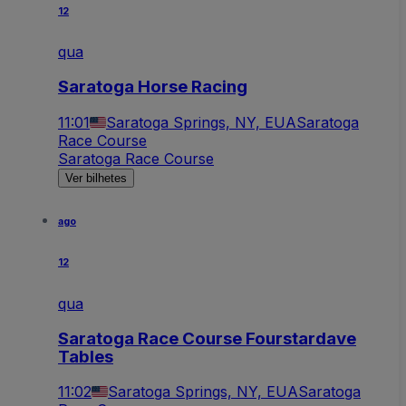
12
qua
Saratoga Horse Racing
11:01
Saratoga Springs, NY, EUA
Saratoga
Race Course
Saratoga Race Course
Ver bilhetes
ago
12
qua
Saratoga Race Course Fourstardave
Tables
11:02
Saratoga Springs, NY, EUA
Saratoga