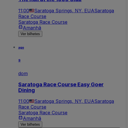
11:00
Saratoga Springs, NY, EUA
Saratoga
Race Course
Saratoga Race Course
Amanhã
Ver bilhetes
ago
9
dom
Saratoga Race Course Easy Goer
Dining
11:00
Saratoga Springs, NY, EUA
Saratoga
Race Course
Saratoga Race Course
Amanhã
Ver bilhetes