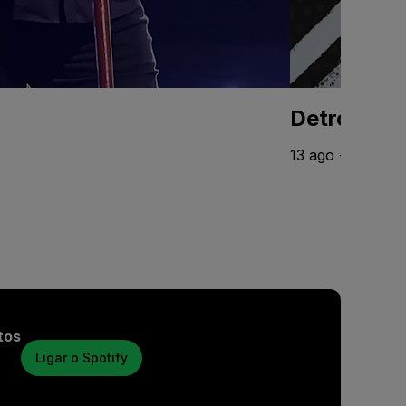
Detroit Lio
13 ago - 10 jan 
tos
Ligar o Spotify