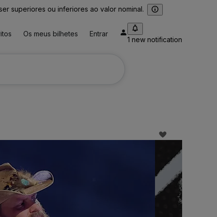
 superiores ou inferiores ao valor nominal.
itos
Os meus bilhetes
Entrar
1 new notification