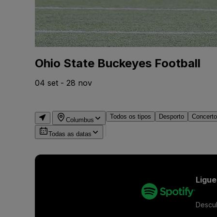
Ohio State Buckeyes Football
04 set - 28 nov
Todos os tipos
Desporto
Concert
Columbus
Todas as datas
Ligue
Descu